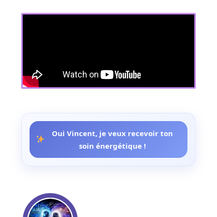
Oui Vincent, je veux recevoir ton
soin énergétique !