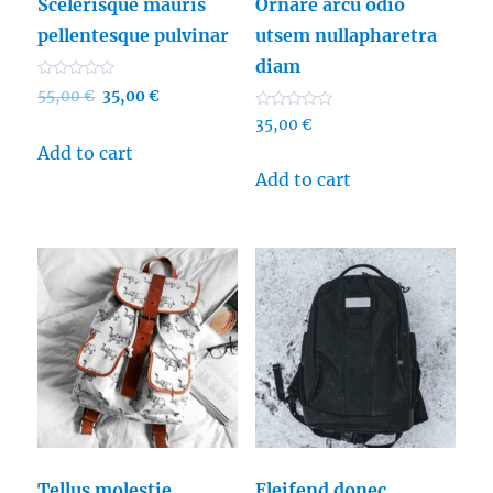
Scelerisque mauris
Ornare arcu odio
pellentesque pulvinar
utsem nullapharetra
diam
R
55,00
€
35,00
€
a
t
R
35,00
€
e
a
d
t
Add to cart
0
e
o
Add to cart
d
u
0
t
o
o
u
f
t
5
o
f
5
Tellus molestie
Eleifend donec