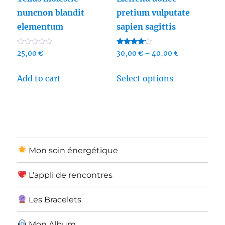
nuncnon blandit
pretium vulputate
elementum
sapien sagittis
R
Rated
25,00
€
30,00
€
–
40,00
€
a
4.00
t
out of 5
e
Add to cart
Select options
d
0
o
u
t
o
f
5
Mon soin énergétique
L’appli de rencontres
Les Bracelets
Mon Album