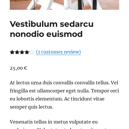
Vestibulum sedarcu
nonodio euismod
(
1
customer review)
Rated
1
4.00
out
25,00
€
of 5
based
on
customer
At lectus urna duis convallis convallis tellus. Vel
rating
fringilla est ullamcorper eget nulla. Tempor orci
eu lobortis elementum. Ac tincidunt vitae
semper quis lectus.
Venenatis tellus in metus vulputate eu